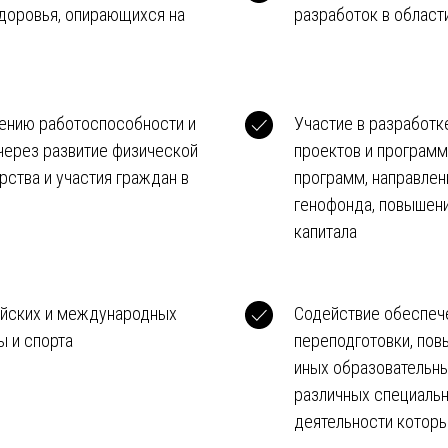
доровья, опирающихся на
разработок в област
ению работоспособности и
Участие в разработк
через развитие физической
проектов и программ
рства и участия граждан в
программ, направлен
генофонда, повышени
капитала
ийских и международных
Содействие обеспече
ы и спорта
переподготовки, пов
иных образовательны
различных специальн
деятельности котор