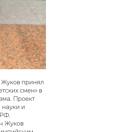
ч Жуков принял
тских смен» в
зма. Проект
 науки и
РФ.
ич Жуков
лимпийским