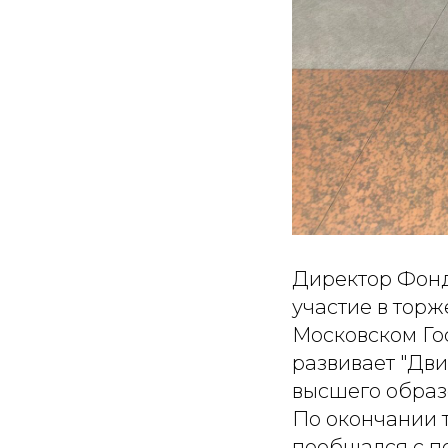
Директор Фонд
участие в тор
Московском Го
развивает "Дв
высшего образ
По окончании 
пообщался с п