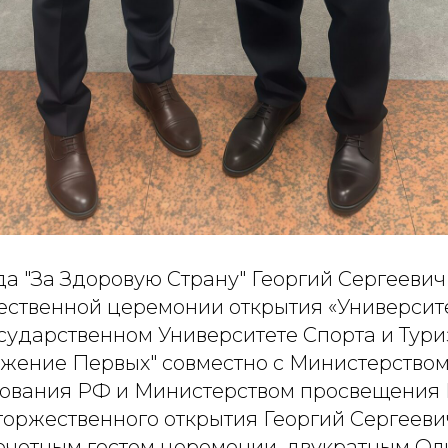
а "За Здоровую Страну" Георгий Сергееви
жественной церемонии открытия «Университе
сударственном Университете Спорта и Тури
ижение Первых" совместно с Министерством
ования РФ и Министерством просвещения 
торжественного открытия Георгий Сергеев
очетным гостем церемонии, двукратным О